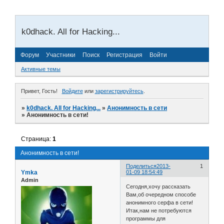
k0dhack. All for Hacking...
Форум
Участники
Поиск
Регистрация
Войти
Активные темы
Привет, Гость!
Войдите
или
зарегистрируйтесь
.
»
k0dhack. All for Hacking...
»
Анонимность в сети
»
Анонимность в сети!
Страница:
1
Анонимность в сети!
Поделиться
2013-
1
Ymka
01-09 18:54:49
Admin
Сегодня,хочу рассказать
Вам,об очередном способе
анонимного серфа в сети!
Итак,нам не потребуются
программы для