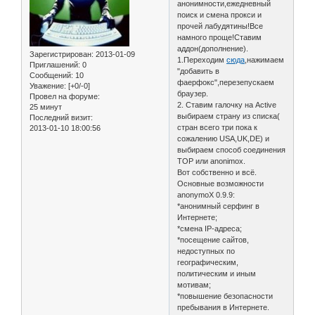
анонимности,ежедневный
поиск и смена прокси и
прочей лабудятины!Все
намного проще!Ставим
аддон(дополнение).
Зарегистрирован
: 2013-01-09
1.Переходим
сюда
,нажимаем
Приглашений:
0
"добавить в
Сообщений:
10
фаерфокс",перезепускаем
Уважение:
[+0/-0]
браузер.
Провел на форуме:
2. Ставим галочку на Active
25 минут
выбираем страну из списка(
Последний визит:
стран всего три пока к
2013-01-10 18:00:56
сожалению USA,UK,DE) и
выбираем способ соединения
ТОР или anonimox.
Вот собственно и всё.
Основные возможности
anonymoX 0.9.9:
*анонимный серфинг в
Интернете;
*смена IP-адреса;
*посещение сайтов,
недоступных по
географическим,
политическим и иным
мотивам;
*повышение безопасности
пребывания в Интернете.