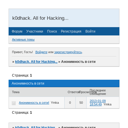
k0dhack. All for Hacking...
Форум
Участники
Поиск
Регистрация
Войти
Активные темы
Привет, Гость!
Войдите
или
зарегистрируйтесь
.
»
k0dhack. All for Hacking...
»
Анонимность в сети
Страница:
1
Анонимность в сети
Последнее
Тема
Ответов
Просмотров
сообщение
2013-01-09
Анонимность в сети!
Ymka
0
50
18:54:49
Ymka
Страница:
1
»
k0dhack. All for Hacking...
»
Анонимность в сети