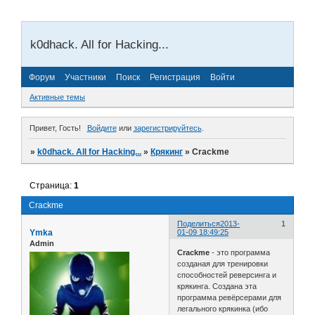
k0dhack. All for Hacking...
Форум
Участники
Поиск
Регистрация
Войти
Активные темы
Привет, Гость!
Войдите
или
зарегистрируйтесь
.
»
k0dhack. All for Hacking...
»
Крякинг
»
Crackme
Страница:
1
Crackme
Поделиться
2013-
1
Ymka
01-09 18:49:25
Admin
Crackme
- это программа
созданая для тренировки
способностей реверсинга и
крякинга. Создана эта
программа ревёрсерами для
легального крякинка (ибо