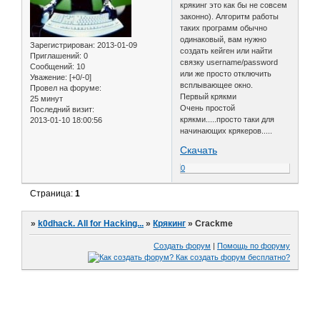
крякинг это как бы не совсем
законно). Алгоритм работы
таких программ обычно
одинаковый, вам нужно
Зарегистрирован
: 2013-01-09
создать кейген или найти
Приглашений:
0
связку username/password
Сообщений:
10
или же просто отключить
Уважение:
[+0/-0]
всплывающее окно.
Провел на форуме:
Первый крякми
25 минут
Очень простой
Последний визит:
крякми.....просто таки для
2013-01-10 18:00:56
начинающих крякеров.....
Скачать
0
Страница:
1
»
k0dhack. All for Hacking...
»
Крякинг
»
Crackme
Создать форум
|
Помощь по форуму