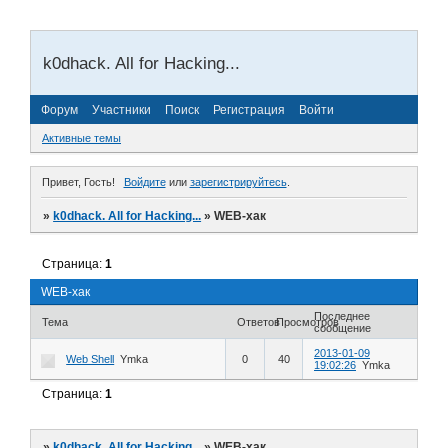
k0dhack. All for Hacking...
Форум
Участники
Поиск
Регистрация
Войти
Активные темы
Привет, Гость!
Войдите
или
зарегистрируйтесь
.
»
k0dhack. All for Hacking...
»
WEB-хак
Страница:
1
WEB-хак
Последнее
Тема
Ответов
Просмотров
сообщение
2013-01-09
Web Shell
Ymka
0
40
19:02:26
Ymka
Страница:
1
»
k0dhack. All for Hacking...
»
WEB-хак