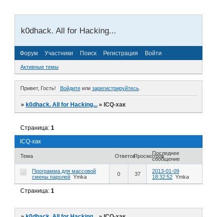
k0dhack. All for Hacking...
Форум
Участники
Поиск
Регистрация
Войти
Активные темы
Привет, Гость!
Войдите
или
зарегистрируйтесь
.
»
k0dhack. All for Hacking...
»
ICQ-хак
Страница:
1
ICQ-хак
Последнее
Тема
Ответов
Просмотров
сообщение
Программа для массовой
2013-01-09
0
37
смены паролей
Ymka
18:32:52
Ymka
Страница:
1
»
k0dhack. All for Hacking...
»
ICQ-хак