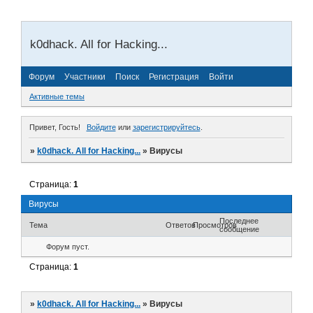
k0dhack. All for Hacking...
Форум
Участники
Поиск
Регистрация
Войти
Активные темы
Привет, Гость!
Войдите
или
зарегистрируйтесь
.
»
k0dhack. All for Hacking...
»
Вирусы
Страница:
1
Вирусы
Последнее
Тема
Ответов
Просмотров
сообщение
Форум пуст.
Страница:
1
»
k0dhack. All for Hacking...
»
Вирусы